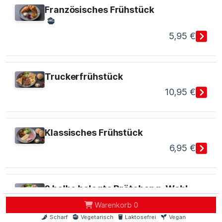
Französisches Frühstück
5,95 €
Truckerfrühstück
10,95 €
Klassisches Frühstück
6,95 €
2 halbe belegte Brötchen n. Wahl
4,50 €
Warenkorb
0
Scharf
Vegetarisch
Laktosefrei
Vegan